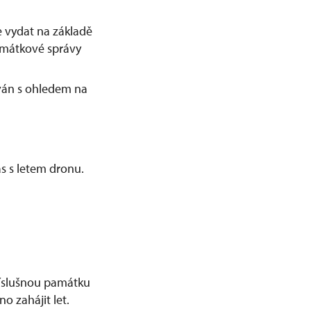
 vydat na základě
amátkové správy
ván s ohledem na
s s letem dronu.
příslušnou památku
o zahájit let.