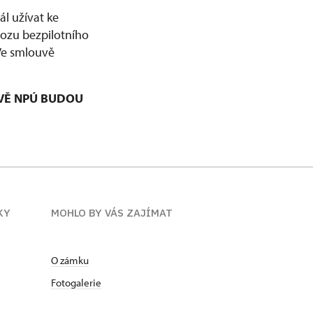
l užívat ke
vozu bezpilotního
 Ve smlouvě
VĚ NPÚ BUDOU
KY
MOHLO BY VÁS ZAJÍMAT
O zámku
Fotogalerie