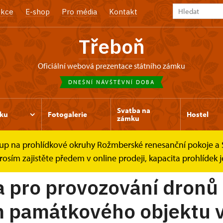
kce
E-shop
Pro média
Kontakt
Třeboň
oficiální webová prezentace státního zámku
DNEŠNÍ NÁVŠTĚVNÍ DOBA
Svatba na
ku
Fotogalerie
Hostel
zámku
e vstup na prohlídkové okruhy Rožmberské renesanční pokoje
ony
osím zajistěte předem v online prodeji, kapacita prohlídek
a pro provozování dronů
m památkového objektu 