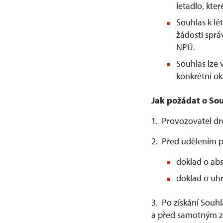
letadlo, kter
Souhlas k l
žádosti spr
NPÚ.
Souhlas lze
konkrétní ok
Jak požádat o Sou
1. Provozovatel d
2. Před udělením p
doklad o abs
doklad o uhr
3. Po získání Souh
a před samotným za