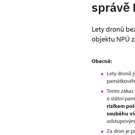
správě
Lety dronů be
objektu NPÚ z
Obecně:
Lety dronů 
památkového
Tento zákaz 
o státní pam
rizikem po
souběhu ví
odstupovým 
Za dron je 