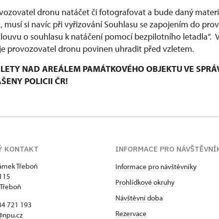
ozovatel dronu natáčet či fotografovat a bude daný materiá
musí si navíc při vyřizování Souhlasu se zapojením do pro
mlouvu o souhlasu k natáčení pomocí bezpilotního letadla“.
e provozovatel dronu povinen uhradit před vzletem.
LETY NAD AREÁLEM PAMÁTKOVÉHO OBJEKTU VE SPRÁ
ENY POLICII ČR!
Ý KONTAKT
INFORMACE PRO NÁVŠTĚVNÍ
zámek Třeboň
Informace pro návštěvníky
115
Prohlídkové okruhy
 Třeboň
Návštěvní doba
84 721 193
Rezervace
@npu.cz