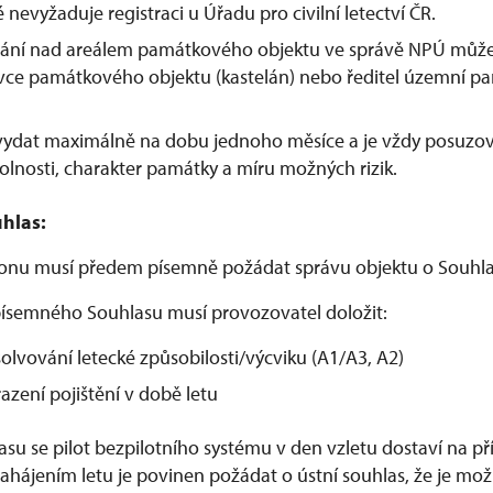
é nevyžaduje registraci u Úřadu pro civilní letectví ČR.
étání nad areálem památkového objektu ve správě NPÚ může
ávce památkového objektu (kastelán) nebo ředitel územní p
 vydat maximálně na dobu jednoho měsíce a je vždy posuzo
olnosti, charakter památky a míru možných rizik.
hlas:
ronu musí předem písemně požádat správu objektu o Souhla
ísemného Souhlasu musí provozovatel doložit:
olvování letecké způsobilosti/výcviku (A1/A3, A2)
azení pojištění v době letu
lasu se pilot bezpilotního systému v den vzletu dostaví na 
hájením letu je povinen požádat o ústní souhlas, že je možn