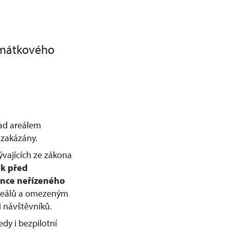
amátkového
nad areálem
zakázány.
ývajících ze zákona
ek před
nce neřízeného
 areálů a omezeným
 návštěvníků.
dy i bezpilotní