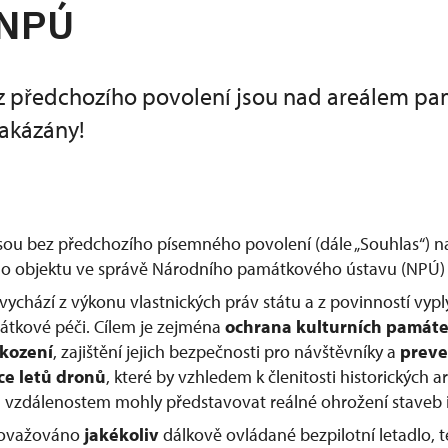
 NPÚ
z předchozího povolení jsou nad areálem p
akázány!
jsou bez předchozího písemného povolení (dále „Souhlas“) 
 objektu ve správě Národního památkového ústavu (NPÚ) 
vychází z výkonu vlastnických práv státu a z povinností vypl
átkové péči. Cílem je zejména
ochrana kulturních památ
škození
, zajištění jejich bezpečnosti pro návštěvníky a
preve
ce letů dronů
, které by vzhledem k členitosti historických
vzdálenostem mohly představovat reálné ohrožení staveb i
považováno
jakékoliv
dálkově ovládané bezpilotní letadlo, te