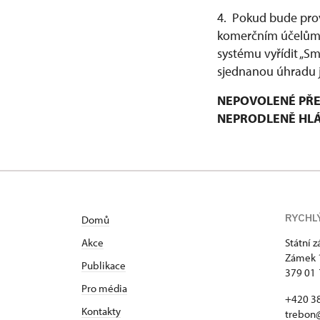
4. Pokud bude prov
komerčním účelům, 
systému vyřídit „S
sjednanou úhradu j
NEPOVOLENÉ PŘE
NEPRODLENĚ HLÁŠ
RYCHL
Domů
Akce
Státní 
Zámek 
Publikace
379 01
Pro média
+420 3
Kontakty
trebon