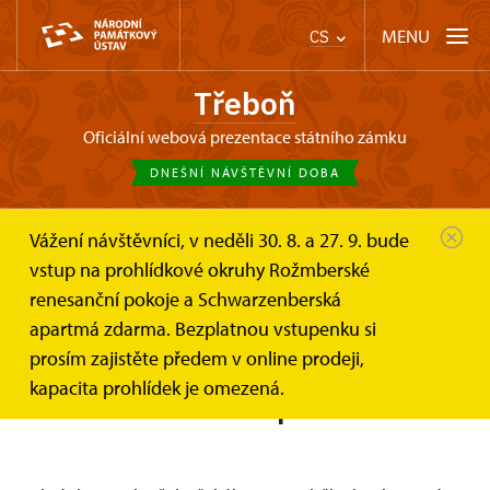
MENU
CS
Třeboň
oficiální webová prezentace státního zámku
DNEŠNÍ NÁVŠTĚVNÍ DOBA
Vážení návštěvníci, v neděli 30. 8. a 27. 9. bude
Třeboň
Informace pro návštěvníky
vstup na prohlídkové okruhy Rožmberské
Prohlídkové okruhy
Trasa B – Soukromá schwarzenberská...
renesanční pokoje a Schwarzenberská
apartmá zdarma. Bezplatnou vstupenku si
prosím zajistěte předem v online prodeji,
Trasa B – Soukromá
kapacita prohlídek je omezená.
schwarzenberská apartmá