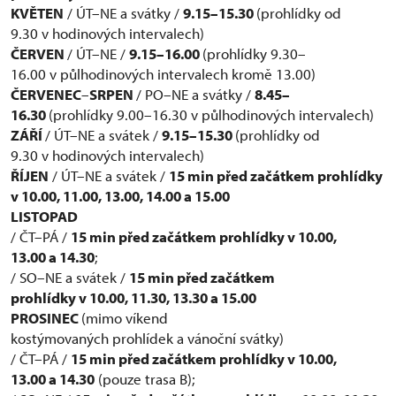
KVĚTEN
/ ÚT–NE a svátky /
9.15–15.30
(prohlídky od
9.30 v hodinových intervalech)
ČERVEN
/ ÚT–NE /
9.15–16.00
(prohlídky 9.30–
16.00 v půlhodinových intervalech kromě 13.00)
ČERVENEC
–
SRPEN
/ PO–NE a svátky /
8.45–
16.30
(prohlídky 9.00–16.30 v půlhodinových intervalech)
ZÁŘÍ
/ ÚT–NE a svátek /
9.15–15.30
(prohlídky od
9.30 v hodinových intervalech)
ŘÍJEN
/ ÚT–NE a svátek /
15 min před začátkem prohlídky
v
10.00, 11.00, 13.00, 14.00 a 15.00
LISTOPAD
/ ČT–PÁ /
15 min před začátkem prohlídky v 10.00,
13.00 a 14.30
;
/ SO–NE a svátek /
15 min před začátkem
prohlídky v 10.00, 11.30, 13.30 a
15.00
PROSINEC
(mimo víkend
kostýmovaných prohlídek a vánoční svátky)
/ ČT–PÁ /
15 min před začátkem prohlídky v 10.00,
13.00 a 14.30
(pouze trasa B);