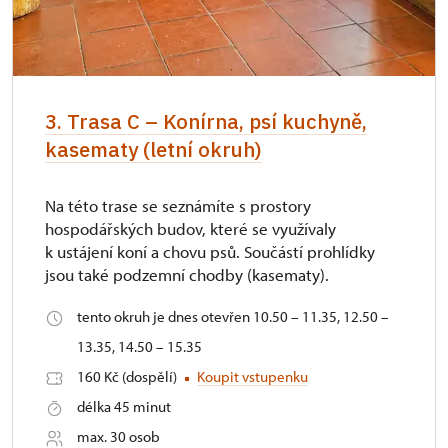
3. Trasa C – Konírna, psí kuchyně,
kasematy (letní okruh)
Na této trase se seznámíte s prostory
hospodářských budov, které se využívaly
k ustájení koní a chovu psů. Součástí prohlídky
jsou také podzemní chodby (kasematy).
tento okruh je dnes otevřen 10.50 – 11.35, 12.50 –
13.35, 14.50 – 15.35
160 Kč (dospělí)
Koupit vstupenku
délka 45 minut
max. 30 osob