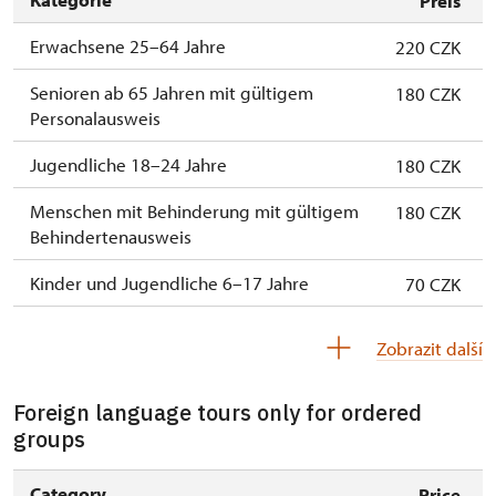
osoba na 10 dětí)
Preis
ne
Erwachsene 25–64 Jahre
Průvodce organizované skupiny (1 osoba
220 CZK
Zdarma
pro celou skupinu min. 15 osob)
Senioren ab 65 Jahren mit gültigem
180 CZK
Personalausweis
Karta zaměstnance s QR kódem MK ČR *
Zdarma
Jugendliche 18–24 Jahre
Průkaz ICOMOS *
180 CZK
Zdarma
Menschen mit Behinderung mit gültigem
Celoroční volné vstupenky vydané NPÚ
180 CZK
Zdarma
Behindertenausweis
Jednorázové vstupenky vydané NPÚ
Zdarma
Kinder und Jugendliche 6–17 Jahre
70 CZK
Průkaz zaměstnance NPÚ (+ až 3 rodinní
Zdarma
Kinder bis 5 Jahre
příslušníci)
Kostenlos
Zobrazit další
Begleitperson von Schwerbehinderten
Průkaz Náš člověk *
Kostenlos
Zdarma
Foreign language tours only for ordered
Begleitperson von Schülergruppen pro 15
* Platí pouze pro držitele průkazu
Kostenlos
groups
Schülern
Jednorázový příplatek za cizojazyčný
300 Kč
Category
Reiseleiter mit Reisegruppe ab 15 oder
Price
výklad (cena je za celou skupinu)
Kostenlos