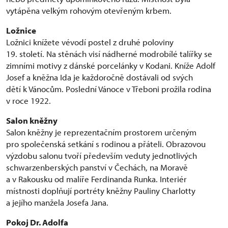
vytápěna velkým rohovým otevřeným krbem.
Ložnice
Ložnici knížete vévodí postel z druhé poloviny
19. století. Na stěnách visí nádherné modrobílé talířky se
zimními motivy z dánské porcelánky v Kodani. Kníže Adolf
Josef a kněžna Ida je každoročně dostávali od svých
dětí k Vánocům. Poslední Vánoce v Třeboni prožila rodina
v roce 1922.
Salon kněžny
Salon kněžny je reprezentačním prostorem určeným
pro společenská setkání s rodinou a přáteli. Obrazovou
výzdobu salonu tvoří především veduty jednotlivých
schwarzenberských panství v Čechách, na Moravě
a v Rakousku od malíře Ferdinanda Runka. Interiér
místnosti doplňují portréty kněžny Pauliny Charlotty
a jejího manžela Josefa Jana.
Pokoj Dr. Adolfa