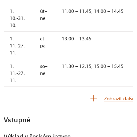
1.
út–
11.00 – 11.45, 14.00 – 14.45
10.-31.
ne
10.
1.
čt–
13.00 – 13.45
11.-27.
pá
11.
1.
so–
11.30 – 12.15, 15.00 – 15.45
11.-27.
ne
11.
28.
čt–
10.00 – 10.45, 13.00 – 13.45,
Zobrazit další
11.-11.
pá
14.30 – 15.15
12.
Vstupné
28.
so–
10.00 – 10.45, 11.30 – 12.15,
11.-11.
ne
13.30 – 14.15, 15.00 – 15.45
12.
Výklad v českém jazyce