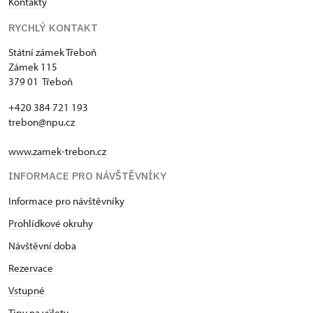
Kontakty
RYCHLÝ KONTAKT
Státní zámek Třeboň
Zámek 115
379 01 Třeboň
+420 384 721 193
trebon@npu.cz
www.zamek-trebon.cz
INFORMACE PRO NÁVŠTĚVNÍKY
Informace pro návštěvníky
Prohlídkové okruhy
Návštěvní doba
Rezervace
Vstupné
Tipy na výlety