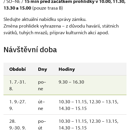
/ SO–NE /
15 min před začátkem prohlídky v 10.00, 11.30,
13.30 a 15.00
(pouze trasa B)
Sledujte aktuální nabídku správy zámku.
Změna prohlídek vyhrazena – z důvodu havárií, státních
svátků, tuhých mrazů, příprav kulturních akcí apod.
Návštěvní doba
Období
Dny
Hodiny
1. 7.-31.
po–
9.30 – 16.30
8.
ne
1. 9.-27.
út–
10.30 – 11.15, 12.30 – 13.15,
9.
ne
14.30 – 15.15
28.
po–
10.30 – 11.15, 12.30 – 13.15,
9.-30. 9.
út
14.30 – 15.15