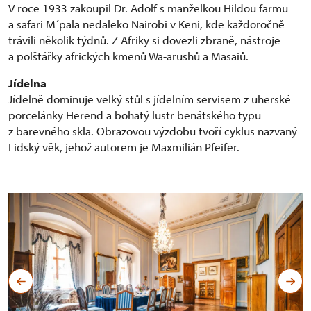
V roce 1933 zakoupil Dr. Adolf s manželkou Hildou farmu
a safari M´pala nedaleko Nairobi v Keni, kde každoročně
trávili několik týdnů. Z Afriky si dovezli zbraně, nástroje
a polštářky afrických kmenů Wa-arushů a Masaiů.
Jídelna
Jídelně dominuje velký stůl s jídelním servisem z uherské
porcelánky Herend a bohatý lustr benátského typu
z barevného skla. Obrazovou výzdobu tvoří cyklus nazvaný
Lidský věk, jehož autorem je Maxmilián Pfeifer.