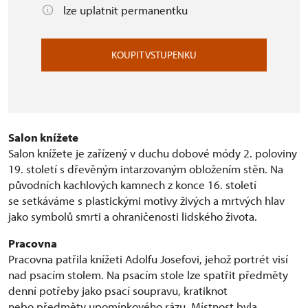
lze uplatnit permanentku
KOUPIT VSTUPENKU
Salon knížete
Salon knížete je zařízený v duchu dobové módy 2. poloviny
19. století s dřevěným intarzovaným obložením stěn. Na
původních kachlových kamnech z konce 16. století
se setkáváme s plastickými motivy živých a mrtvých hlav
jako symbolů smrti a ohraničenosti lidského života.
Pracovna
Pracovna patřila knížeti Adolfu Josefovi, jehož portrét visí
nad psacím stolem. Na psacím stole lze spatřit předměty
denní potřeby jako psací soupravu, kratiknot
nebo předměty upomínkového rázu. Místnost byla