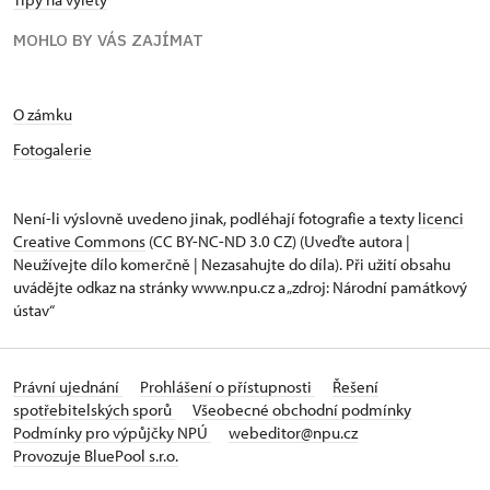
MOHLO BY VÁS ZAJÍMAT
O zámku
Fotogalerie
Není-li výslovně uvedeno jinak, podléhají fotografie a texty
licenci
Creative Commons
(CC BY-NC-ND 3.0 CZ) (Uveďte autora |
Neužívejte dílo komerčně | Nezasahujte do díla). Při užití obsahu
uvádějte odkaz na stránky www.npu.cz a „zdroj: Národní památkový
ústav“
Právní ujednání
Prohlášení o přístupnosti
Řešení
spotřebitelských sporů
Všeobecné obchodní podmínky
Podmínky pro výpůjčky NPÚ
webeditor@npu.cz
Provozuje BluePool s.r.o.