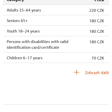
mehr Personen
Adults 25–64 years
220 CZK
Mitglieder von ICOMOS mit gültigem
Kostenlos
Seniors 65+
180 CZK
Mitgliedsausweis*
Youth 18–24 years
180 CZK
* Freier Eintritt nur für den Karteninhaber
Persons with disabilities with valid
180 CZK
Einmaliger Aufpreis für
300 CZK
identification card/certificate
Fremdsprachendolmetschen (Preis gilt für
die gesamte Gruppe)
Children 6–17 years
70 CZK
Children under 5 years
Free
Zobrazit další
Person accompanying a disabled person
Free
Person accompanying a school group of 15
Free
pupils/students
Tour guide accompanying a group of at
Free
least 15 persons