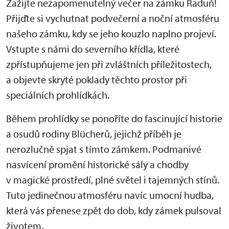
Zažijte nezapomenutelný večer na zámku Raduň!
Přijďte si vychutnat podvečerní a noční atmosféru
našeho zámku, kdy se jeho kouzlo naplno projeví.
Vstupte s námi do severního křídla, které
zpřístupňujeme jen při zvláštních příležitostech,
a objevte skryté poklady těchto prostor při
speciálních prohlídkách.
Během prohlídky se ponoříte do fascinující historie
a osudů rodiny Blücherů, jejichž příběh je
nerozlučně spjat s tímto zámkem. Podmanivé
nasvícení promění historické sály a chodby
v magické prostředí, plné světel i tajemných stínů.
Tuto jedinečnou atmosféru navíc umocní hudba,
která vás přenese zpět do dob, kdy zámek pulsoval
životem.