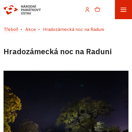
Třeboň
Akce
Hradozámecká noc na Raduni
Hradozámecká noc na Raduni