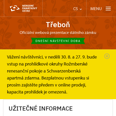
MENU
CS
Třeboň
oficiální webová prezentace státního zámku
DNEŠNÍ NÁVŠTĚVNÍ DOBA
Vážení návštěvníci, v neděli 30. 8. a 27. 9. bude
Třeboň
Informace pro návštěvníky
vstup na prohlídkové okruhy Rožmberské
renesanční pokoje a Schwarzenberská
Informace pro návštěvníky
apartmá zdarma. Bezplatnou vstupenku si
prosím zajistěte předem v online prodeji,
kapacita prohlídek je omezená.
UŽITEČNÉ INFORMACE