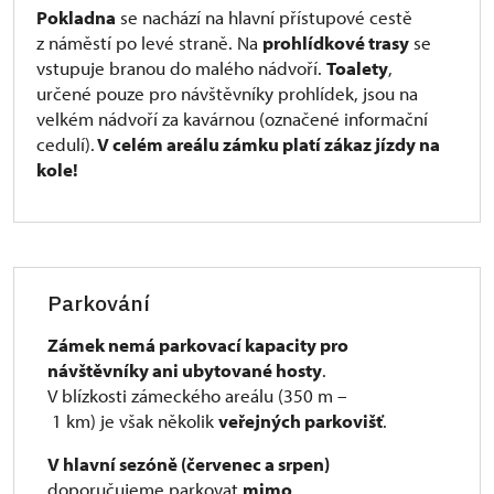
Pokladna
se nachází na hlavní přístupové cestě
z náměstí po levé straně. Na
prohlídkové trasy
se
vstupuje branou do malého nádvoří.
Toalety
,
určené pouze pro návštěvníky prohlídek, jsou na
velkém nádvoří za kavárnou (označené informační
cedulí).
V celém areálu zámku platí zákaz jízdy na
kole!
Parkování
Zámek nemá parkovací kapacity pro
návštěvníky ani ubytované hosty
.
V blízkosti zámeckého areálu (350 m –
1 km) je však několik
veřejných parkovišť
.
V hlavní sezóně (červenec a srpen)
doporučujeme parkovat
mimo