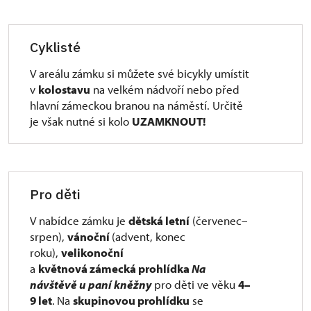
Cyklisté
V areálu zámku si můžete své bicykly umístit
v
kolostavu
na velkém nádvoří nebo před
hlavní zámeckou branou na náměstí. Určitě
je však nutné si kolo
UZAMKNOUT!
Pro děti
V nabídce zámku je
dětská
letní
(červenec–
srpen),
vánoční
(advent, konec
roku),
velikonoční
a
květnová zámecká prohlídka
Na
návštěvě u paní kněžny
pro děti ve věku
4–
9 let
.
Na
skupinovou prohlídku
se