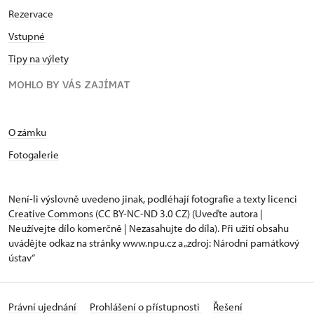
Rezervace
Vstupné
Tipy na výlety
MOHLO BY VÁS ZAJÍMAT
O zámku
Fotogalerie
Není-li výslovně uvedeno jinak, podléhají fotografie a texty
licenci
Creative Commons
(CC BY-NC-ND 3.0 CZ) (Uveďte autora |
Neužívejte dílo komerčně | Nezasahujte do díla). Při užití obsahu
uvádějte odkaz na stránky www.npu.cz a „zdroj: Národní památkový
ústav“
Právní ujednání
Prohlášení o přístupnosti
Řešení