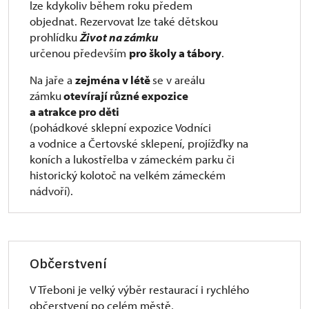
lze kdykoliv během roku předem
objednat. Rezervovat lze také dětskou
prohlídku
Život na zámku
určenou především
pro školy a tábory
.
Na jaře a
zejména v létě
se v areálu
zámku
otevírají různé expozice
a atrakce pro děti
(pohádkové sklepní expozice Vodníci
a vodnice a Čertovské sklepení, projížďky na
koních a lukostřelba v zámeckém parku či
historický kolotoč na velkém zámeckém
nádvoří).
Občerstvení
V Třeboni je velký výběr restaurací i rychlého
občerstvení po celém městě,