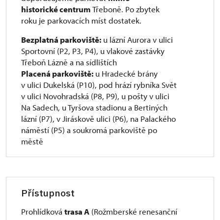
historické centrum
Třeboně. Po zbytek
roku je parkovacích míst dostatek.
Bezplatná parkoviště:
u lázní Aurora v ulici
Sportovní (P2, P3, P4), u vlakové zastávky
Třeboň Lázně a na sídlištích
Placená parkoviště:
u Hradecké brány
v ulici Dukelská (P10), pod hrází rybníka Svět
v ulici Novohradská (P8, P9), u pošty v ulici
Na Sadech, u Tyršova stadionu a Bertiných
lázní (P7), v Jiráskově ulici (P6), na Palackého
náměstí (P5) a soukromá parkoviště po
městě
Přístupnost
Prohlídková
trasa A
(Rožmberské renesanční