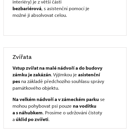
interiéry) je z větší části
bezbariérová
, s asistenční pomocí je
možné ji absolvovat celou.
Zvířata
Vstup zvířat na malé nádvoří a do budovy
zámku je zakázán
. Výjimkou je
asistenční
pes
na základě předchozího souhlasu správy
památkového objektu.
Na velkém nádvoří a v zámeckém parku
se
mohou pohybovat psi pouze
na vodítku
a s náhubkem
. Prosíme o udržování čistoty
a
úklid po zvířeti
.