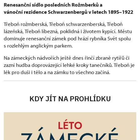
Renesanční sídlo posledních Rožmberků a
vánoční rezidence Schwarzenbergů v letech 1895–1922
Třeboň rožmberská, Třeboň schwarzenberská, Třeboň
lázeňská, Třeboň líbezná, poklidná i životem kypící. Městu
dominuje renesanční zámek pod hrází rybníka Svět spolu
s rozlehlým anglickým parkem.
Na zámeckých nádvořích ještě dnes řinčí zbraně rytířů či
zazní hudba doprovázející lehké kroky tanečníků. Třeboň je
lék pro duši i tělo a na zámku to všechno začíná.
KDY JÍT NA PROHLÍDKU