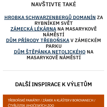
NAVŠTIVTE TAKÉ
HROBKA SCHWARZENBERGŮ DOMANÍN
ZA
RYBNÍKEM SVĚT
ZÁMECKÁ LÉKÁRNA
NA MASARYKOVĚ
NÁMĚSTÍ
DŮM PŘÍRODY TŘEBOŇSKA
V ZÁMECKÉM
PARKU
DŮM ŠTĚPÁNKA NETOLICKÉHO
NA
MASARYKOVĚ NÁMĚSTÍ
DALŠÍ INSPIRACE K VÝLETŮM
TŘEBOŇSKÉ PAMÁTKY / ZÁMEK A KLÁŠTER V BOROVANECH /
ČTYŘLÍSTEK JIHOČESKÝCH ZOO