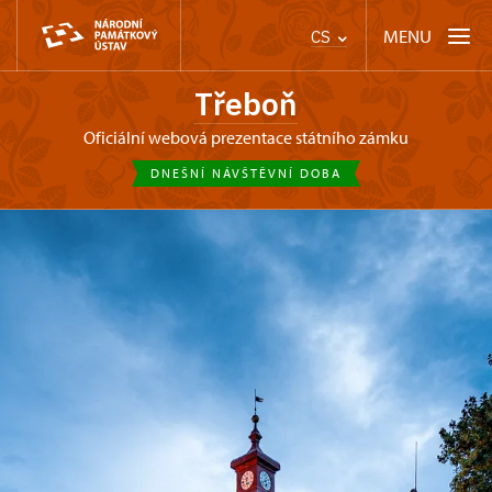
MENU
CS
Třeboň
oficiální webová prezentace státního zámku
DNEŠNÍ NÁVŠTĚVNÍ DOBA