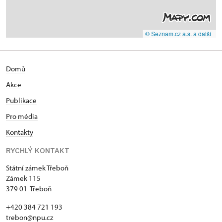
© Seznam.cz a.s. a další
Domů
Akce
Publikace
Pro média
Kontakty
RYCHLÝ KONTAKT
Státní zámek Třeboň
Zámek 115
379 01 Třeboň
+420 384 721 193
trebon@npu.cz