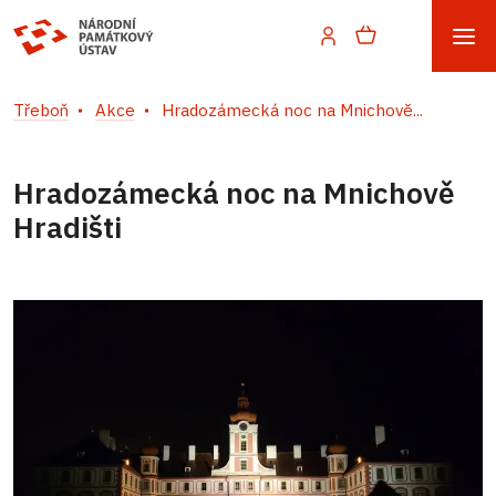
Třeboň
Akce
Hradozámecká noc na Mnichově...
Hradozámecká noc na Mnichově
Hradišti