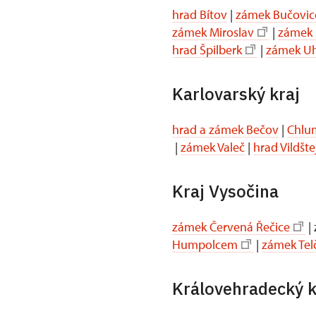
hrad Bítov
|
zámek Bučovic
zámek Miroslav
|
zámek 
hrad Špilberk
|
zámek Uh
Karlovarský kraj
hrad a zámek Bečov
|
Chlum
|
zámek Valeč
|
hrad Vildšte
Kraj Vysočina
zámek Červená Řečice
|
Humpolcem
|
zámek Tel
Královehradecký k