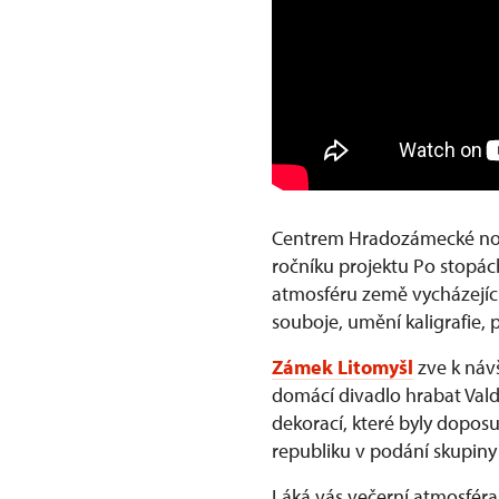
Centrem Hradozámecké no
ročníku projektu Po stopác
atmosféru země vycházející
souboje, umění kaligrafie, 
Zámek Litomyšl
zve k náv
domácí divadlo hrabat Valdš
dekorací, které byly doposu
republiku v podání skupiny V
Láká vás večerní atmosfér