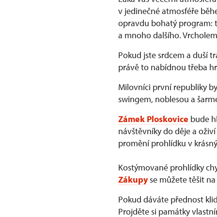
v jedinečné atmosféře běhe
opravdu bohatý program: ta
a mnoho dalšího. Vrcholem
Pokud jste srdcem a duší t
právě to nabídnou třeba h
Milovníci první republiky b
swingem, noblesou a šarmem
Zámek Ploskovice
bude hl
návštěvníky do děje a oživí 
promění prohlídku v krásný
Kostýmované prohlídky ch
Zákupy
se můžete těšit na 
Pokud dáváte přednost kl
Projděte si památky vlastn