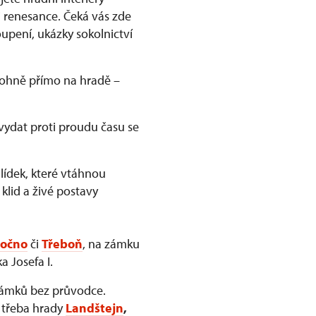
 renesance. Čeká vás zde
upení, ukázky sokolnictví
 ohně přímo na hradě –
vydat proti proudu času se
ídek, které vtáhnou
 klid a živé postavy
očno
či
Třeboň
, na zámku
a Josefa I.
zámků bez průvodce.
e třeba hrady
Landštejn
,