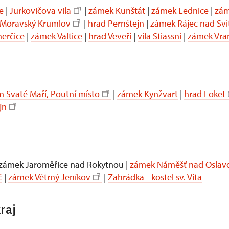
e
|
Jurkovičova vila
|
zámek Kunštát
|
zámek Lednice
|
zám
Moravský Krumlov
|
hrad Pernštejn
|
zámek Rájec nad Sv
erčice
|
zámek Valtice
|
hrad Veveří
|
vila Stiassni
|
zámek Vra
 Svaté Maří, Poutní místo
|
zámek Kynžvart
|
hrad Loket
jn
 zámek Jaroměřice nad Rokytnou |
zámek Náměšť nad Oslav
č
|
zámek Větrný Jeníkov
|
Zahrádka - kostel sv. Víta
raj