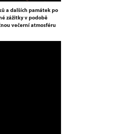
ků a dalších památek po
né zážitky v podobě
ečnou večerní atmosféru