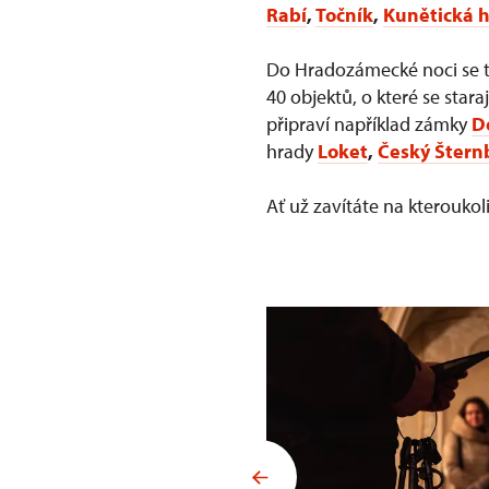
Rabí
,
Točník
,
Kunětická 
Do Hradozámecké noci se tr
40 objektů, o které se star
připraví například zámky
D
hrady
Loket
,
Český Štern
Ať už zavítáte na kterouk