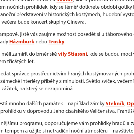
m nočních prohlídek, kdy se téměř dotknete období gotiky i
neční představení v historických kostýmech, hudební vysto
 večera bude koncert skupiny Ginevra.
rampové, jistě vás zaujme možnost posedět si u táborového
rady
Házmburk
nebo
Trosky
.
y měli zamířit do brněnské
vily Stiassni
, kde se budou moci 
 třicátých let.
edat správce prostřednictvím hraných kostýmovaných prohl
zámecké interiéry příběhy z minulosti. Světlo svíček, večerní
 zážitek, na který se nezapomíná.
ystá mnoho dalších památek – například zámky
Stekník
,
Op
prohlídku v doprovodu Jeho císařského Veličenstva, Františk
idnějšímu programu, doporučujeme vám prohlídky hradů a 
ím tempem a užijte si netradiční noční atmosféru – navštivt