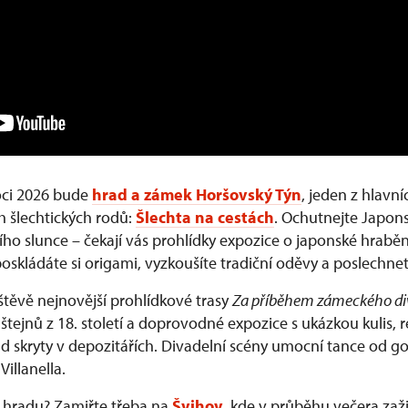
ci 2026 bude
hrad a zámek Horšovský Týn
, jeden z hlavn
h šlechtických rodů:
Šlechta na cestách
. Ochutnejte Japons
ho slunce – čekají vás prohlídky expozice o japonské hrabě
poskládáte si origami, vyzkoušíte tradiční oděvy a poslechne
štěvě nejnovější prohlídkové trasy
Za příběhem zámeckého di
tejnů z 18. století a doprovodné expozice s ukázkou kulis, 
d skryty v depozitářích. Divadelní scény umocní tance od go
illanella.
a hradu? Zamiřte třeba na
Švihov
, kde v průběhu večera zaži