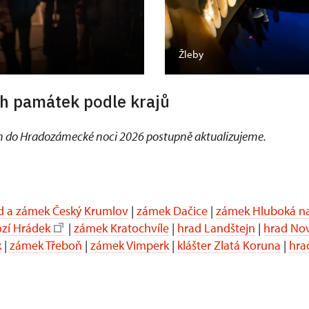
Žleby
h památek podle krajů
 do Hradozámecké noci 2026 postupně aktualizujeme.
d a zámek Český Krumlov
|
zámek Dačice
|
zámek Hluboká na
ozí Hrádek
|
zámek Kratochvíle
|
hrad Landštejn
|
hrad No
k
|
zámek Třeboň
|
zámek Vimperk
|
klášter Zlatá Koruna
|
hra