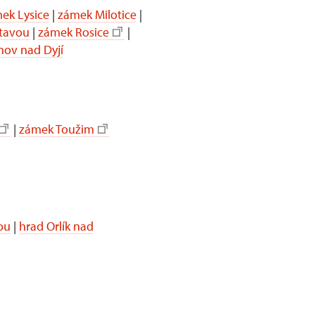
ek Lysice
|
zámek Milotice
|
itavou
|
zámek Rosice
|
nov nad Dyjí
|
zámek Toužim
ou
|
hrad Orlík nad