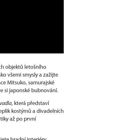
ích objektů letošního
ko všemi smysly a zažijte
nce Mitsuko, samurajské
te si japonské bubnování.
vadla
, která představí
replik kostýmů a divadelních
tiky až po první
jete hradní interiéry