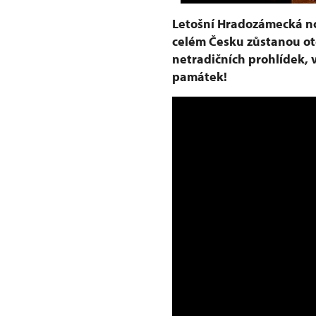
Letošní Hradozámecká no
celém Česku zůstanou ot
netradičních prohlídek, 
památek!