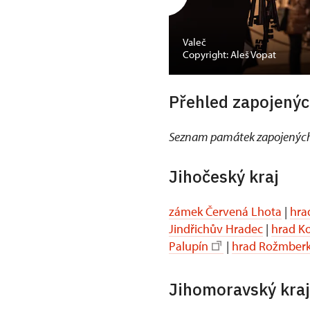
Valeč
Copyright: Aleš Vopat
Přehled zapojenýc
Seznam památek zapojených
Jihočeský kraj
zámek Červená Lhota
|
hra
Jindřichův Hradec
|
hrad K
Palupín
|
hrad Rožmber
Jihomoravský kraj