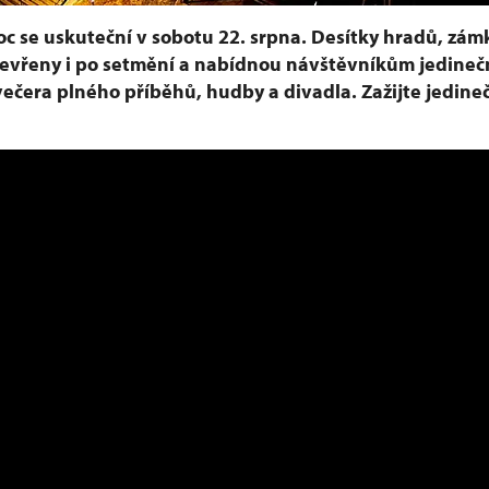
c se uskuteční v sobotu 22. srpna. Desítky hradů, zám
evřeny i po setmění a nabídnou návštěvníkům jedineč
večera plného příběhů, hudby a divadla. Zažijte jedin