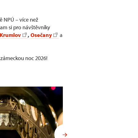
vě NPÚ – více než
gram si pro návštěvníky
 Krumlov
,
Osečany
a
dozámeckou noc 2026!