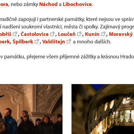
hora
, nebo zámky
Náchod
a
Libochovice
.
adičně zapojují i partnerské památky, které nejsou ve sprá
ají nadšení soukromí vlastníci, města či spolky. Zajímavý pro
obříš
,
Častolovice
,
Loučeň
,
Kunín
,
Moravský
berk
,
Špilberk
,
Valdštejn
a mnoho dalších.
oliv památku, přejeme všem příjemné zážitky a krásnou Hra