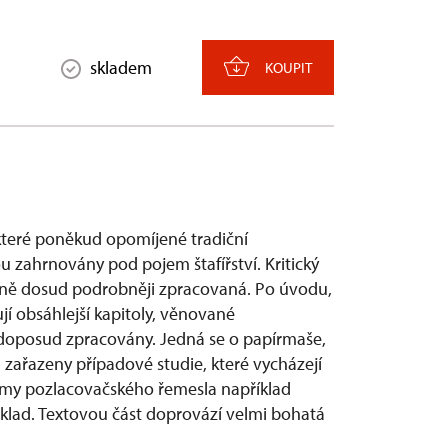
skladem
KOUPIT
které poněkud opomíjené tradiční
u zahrnovány pod pojem štafířství. Kritický
tině dosud podrobněji zpracovaná. Po úvodu,
 obsáhlejší kapitoly, věnované
 doposud zpracovány. Jedná se o papírmaše,
u zařazeny případové studie, které vycházejí
rmy pozlacovačského řemesla například
odklad. Textovou část doprovází velmi bohatá