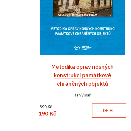
Metodika oprav nosných
konstrukcí památkově
chráněných objektů
Jan Vinař
390 Kč
DETAIL
190 Kč