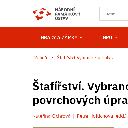
HRADY A ZÁMKY
O NPÚ
Třeboň
Štafířství. Vybrané kapitoly z...
Štafířství. Vybran
povrchových úpr
Kateřina Cichrová
|
Petra Hoftichová (edd.)