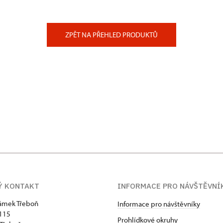
ZPĚT NA PŘEHLED PRODUKTŮ
Ý KONTAKT
INFORMACE PRO NÁVŠTĚVNÍ
zámek Třeboň
Informace pro návštěvníky
115
Prohlídkové okruhy