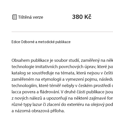
380 Kč
Tištěná verze
Edice Odborné a metodické publikace
Obsahem publikace je soubor studií, zaměřený na ně
technologie imitativních povrchových úprav, které jso
katalog se soustřeďuje na témata, která nejsou v češ
zaměřeném na etymologii a vymezení pojmu, následují
technologiím, které téměř nebyly v českém prostředí
lacca povera a fládrování. V druhé části publikace jso
z nových nálezů a upozorňují na některé zajímavé fo
různé typy lazur či zlacení do exteriéru na olejový p
a názorná obrazová příloha.