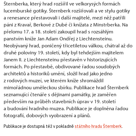
Šternberka, který hrad rozšířil ve velkorysých formách
lucemburské gotiky. Šternberk rozšiřovali a ve stylu gotiky
a renesance přestavovali i další majitelé, mezi něž patřili
páni z Kravař, Berkové z Dubé či knížata z Minstrberka. Na
přelomu 17. a 18. století zakoupil hrad s rozsáhlým
panstvím kníže Jan Adam Ondřej z Liechtensteinu.
Neobývaný hrad, poničený třicetiletou válkou, chátral až do
druhé poloviny 19. století, kdy byl tehdejším majitelem
Janem II. z Liechtensteinu přestavěn v historizujících
formách. Po přestavbě, obdivované řadou soudobých
architektů a historiků umění, složil hrad jako jedno
z rodových muzeí, ve kterém kníže shromáždil
mimořádnou uměleckou sbírku. Publikace hrad Šternberk
seznamující čtenáře s dějinami památky, je zaměřen
především na průběh stavebních úprav v 19. století
a budování hradního muzea. Publikace je doplněna řadou
fotografií, dobových vyobrazení a plánů.
Publikace je dostupná též v pokladně
státního hradu Šternberk
.