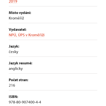
2019
Místo vydání:
Kroměříž
Vydavatel:
NPÚ, ÚPS v Kroměříži
Jazyk:
česky
Jazyk resumé:
anglicky
Počet stran:
216
ISBN:
978-80-907400-4-4