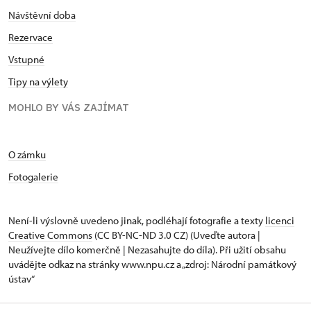
Návštěvní doba
Rezervace
Vstupné
Tipy na výlety
MOHLO BY VÁS ZAJÍMAT
O zámku
Fotogalerie
Není-li výslovně uvedeno jinak, podléhají fotografie a texty
licenci
Creative Commons
(CC BY-NC-ND 3.0 CZ) (Uveďte autora |
Neužívejte dílo komerčně | Nezasahujte do díla). Při užití obsahu
uvádějte odkaz na stránky www.npu.cz a „zdroj: Národní památkový
ústav“