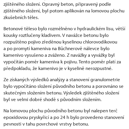
zjištěného složení. Opravný beton, připravený podle
zjištěného složení, byl potom aplikován na lomovou plochu
zkušebních těles.
Betonové těleso bylo rozmělněno v hydraulickém lisu, větší
kousky roztlučeny kladivem. V navážce betonu bylo
rozpuštěno pojivo zředěnou kyselinou chlorovodíkovou
a po promytí kameniva na Büchnerově nálevce bylo
kamenivo vysušeno a zváženo. Z navážky a vyvážky byl
vypočítán poměr kameniva k pojivu. Tento poměr platí za
předpokladu, že kamenivo je v kyselině nerozpustné.
Ze získaných výsledků analýzy a stanovení granulometrie
bylo vypočítáno složení původního betonu a porovnáno se
skutečným složením betonu. Výsledek zjištěného složení
byl ve velmi dobré shodě s původním složením.
Na lomovou plochu původního betonu byl nalepen terč
epoxidovou pryskyřicí a po 24 h bylo provedeno stanovení
pevnosti v tahu povrchové vrstvy betonu.