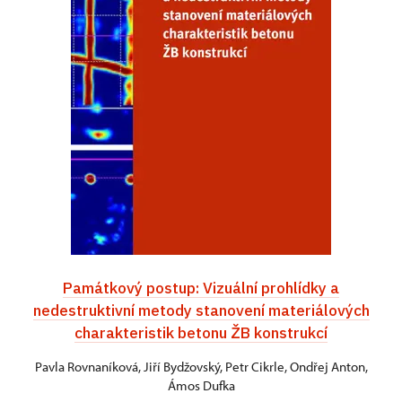
Památkový postup: Vizuální prohlídky a
nedestruktivní metody stanovení materiálových
charakteristik betonu ŽB konstrukcí
Pavla Rovnaníková, Jiří Bydžovský, Petr Cikrle, Ondřej Anton,
Ámos Dufka