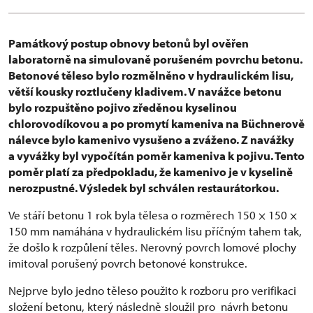
Památkový postup obnovy betonů byl ověřen
laboratorně na simulovaně porušeném povrchu betonu.
Betonové těleso bylo rozmělněno v hydraulickém lisu,
větší kousky roztlučeny kladivem. V navážce betonu
bylo rozpuštěno pojivo zředěnou kyselinou
chlorovodíkovou a po promytí kameniva na Büchnerově
nálevce bylo kamenivo vysušeno a zváženo. Z navážky
a vyvážky byl vypočítán poměr kameniva k pojivu. Tento
poměr platí za předpokladu, že kamenivo je v kyselině
nerozpustné. Výsledek byl schválen restaurátorkou.
Ve stáří betonu 1 rok byla tělesa o rozměrech 150 × 150 ×
150 mm namáhána v hydraulickém lisu příčným tahem tak,
že došlo k rozpůlení těles. Nerovný povrch lomové plochy
imitoval porušený povrch betonové konstrukce.
Nejprve bylo jedno těleso použito k rozboru pro verifikaci
složení betonu, který následně sloužil pro návrh betonu