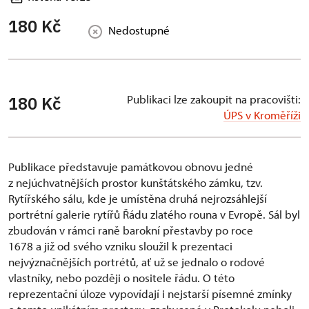
180 Kč
Nedostupné
Publikaci lze zakoupit na pracovišti:
180 Kč
ÚPS v Kroměříži
Publikace představuje památkovou obnovu jedné
z nejúchvatnějších prostor kunštátského zámku, tzv.
Rytířského sálu, kde je umístěna druhá nejrozsáhlejší
portrétní galerie rytířů Řádu zlatého rouna v Evropě. Sál byl
zbudován v rámci raně barokní přestavby po roce
1678 a již od svého vzniku sloužil k prezentaci
nejvýznačnějších portrétů, ať už se jednalo o rodové
vlastníky, nebo později o nositele řádu. O této
reprezentační úloze vypovídají i nejstarší písemné zmínky