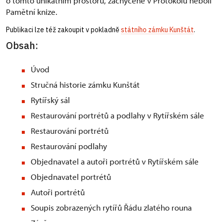
o tomto unikátním prostoru, zachycené v Protokolu neboli
Pamětní knize.
Publikaci lze též zakoupit v pokladně
státního zámku Kunštát
.
Obsah:
Úvod
Stručná historie zámku Kunštát
Rytířský sál
Restaurování portrétů a podlahy v Rytířském sále
Restaurování portrétů
Restaurování podlahy
Objednavatel a autoři portrétů v Rytířském sále
Objednavatel portrétů
Autoři portrétů
Soupis zobrazených rytířů Řádu zlatého rouna