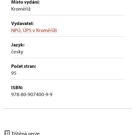
Místo vydání:
Kroměříž
Vydavatel:
NPÚ, ÚPS v Kroměříži
Jazyk:
česky
Počet stran:
95
ISBN:
978-80-907400-9-9
Tištěná verze