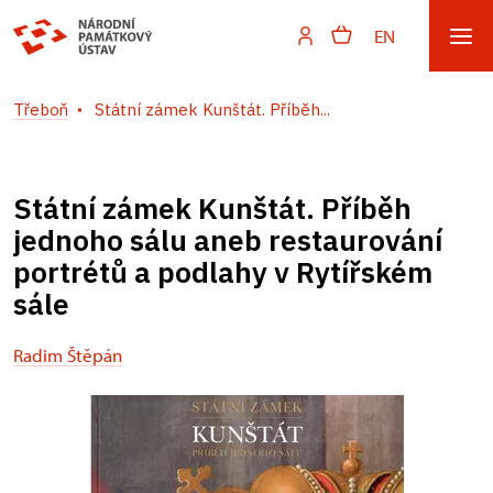
EN
Třeboň
Státní zámek Kunštát. Příběh...
Státní zámek Kunštát. Příběh
jednoho sálu aneb restaurování
portrétů a podlahy v Rytířském
sále
Radim Štěpán