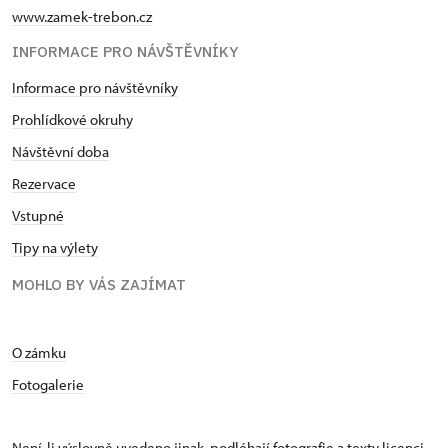
www.zamek-trebon.cz
INFORMACE PRO NÁVŠTĚVNÍKY
Informace pro návštěvníky
Prohlídkové okruhy
Návštěvní doba
Rezervace
Vstupné
Tipy na výlety
MOHLO BY VÁS ZAJÍMAT
O zámku
Fotogalerie
Není-li výslovně uvedeno jinak, podléhají fotografie a texty
licenci