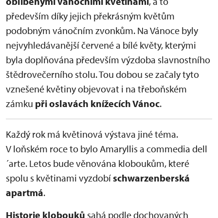
oblíbenými vánočními květinami
, a to
především díky jejich překrásným květům
podobným vánočním zvonkům. Na Vánoce byly
nejvyhledávanější červené a bílé květy, kterými
byla doplňována především výzdoba slavnostního
štědrovečerního stolu. Tou dobou se začaly tyto
vznešené květiny objevovat i na třeboňském
zámku
při oslavách knížecích Vánoc
.
Každý rok má květinová výstava jiné téma.
V loňském roce to bylo Amaryllis a commedia dell
´arte. Letos bude věnována kloboukům, které
spolu s květinami vyzdobí
schwarzenberská
apartmá
.
Historie klobouků
sahá podle dochovaných