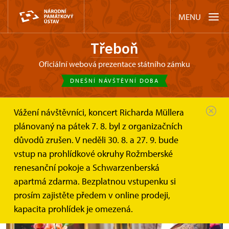
MENU
Třeboň
oficiální webová prezentace státního zámku
DNEŠNÍ NÁVŠTĚVNÍ DOBA
Vážení návštěvníci, koncert Richarda Müllera
Třeboň
Akce
TŘEBOŇ: květinová výstava...
plánovaný na pátek 7. 8. byl z organizačních
důvodů zrušen. V neděli 30. 8. a 27. 9. bude
TŘEBOŇ: květinová výstava
vstup na prohlídkové okruhy Rožmberské
Amaryllis a klobouky
renesanční pokoje a Schwarzenberská
apartmá zdarma. Bezplatnou vstupenku si
prosím zajistěte předem v online prodeji,
kapacita prohlídek je omezená.