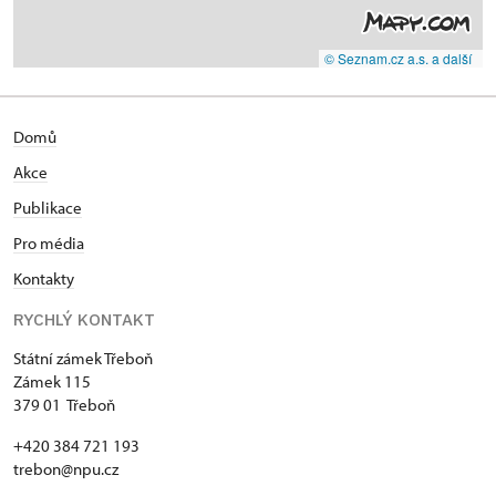
© Seznam.cz a.s. a další
Domů
Akce
Publikace
Pro média
Kontakty
RYCHLÝ KONTAKT
Státní zámek Třeboň
Zámek 115
379 01 Třeboň
+420 384 721 193
trebon@npu.cz