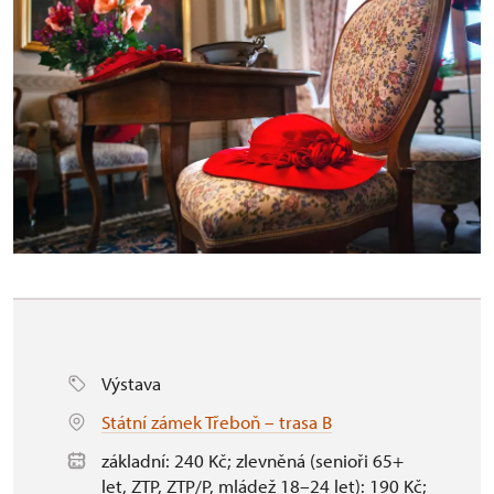
Výstava
Státní zámek Třeboň – trasa B
základní: 240 Kč; zlevněná (senioři 65+
let, ZTP, ZTP/P, mládež 18–24 let): 190 Kč;