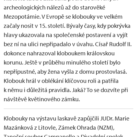
archeologických nálezů až do starověké
Mezopotámie. V Evropě se klobouky ve velkém
začaly nosit v 15. století. Bývaly časy, kdy pokrývka
hlavy ukazovala na společenské postavení a vyjít
bez ní na ulici nepřipadalo v úvahu. Císař Rudolf II.
dokonce nahrazoval kloboukem královskou
korunu. Ještě v průběhu minulého století bylo
nepřípustné, aby žena vyšla z domu prostovlasá.
Klobouk hrál v oblékání klíčovou roli a patřila
k němu i důležitá pravidla. Jaká? To se dozvíte při
návštěvě květinového zámku.
Klobouky na výstavu laskavě zapůjčili JUDr. Marie
Mazánková z Litovle, Zámek Ohrada (NZM),
Taneční soubor Campanello a Divadelní spolek