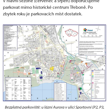
V hlavní sezóně (červenec a srpen) doporučujeme
parkovat mimo historické centrum Třeboně. Po
zbytek roku je parkovacích míst dostatek.
Bezplatná parkoviště: u lázní Aurora v ulici Sportovní (P2, P3,