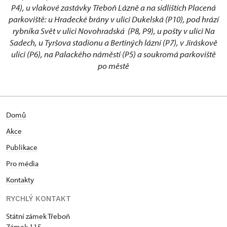
P4), u vlakové zastávky Třeboň Lázně a na sídlištích Placená
parkoviště: u Hradecké brány v ulici Dukelská (P10), pod hrází
rybníka Svět v ulici Novohradská (P8, P9), u pošty v ulici Na
Sadech, u Tyršova stadionu a Bertiných lázní (P7), v Jiráskově
ulici (P6), na Palackého náměstí (P5) a soukromá parkoviště
po městě
Domů
Akce
Publikace
Pro média
Kontakty
RYCHLÝ KONTAKT
Státní zámek Třeboň
Zámek 115