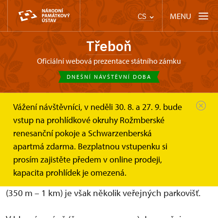
MENU
CS
Třeboň
oficiální webová prezentace státního zámku
DNEŠNÍ NÁVŠTĚVNÍ DOBA
Vážení návštěvníci, v neděli 30. 8. a 27. 9. bude
Třeboň
Informace pro návštěvníky
Parkování
vstup na prohlídkové okruhy Rožmberské
renesanční pokoje a Schwarzenberská
Parkování
apartmá zdarma. Bezplatnou vstupenku si
prosím zajistěte předem v online prodeji,
Zámek nemá parkovací kapacity pro návštěvníky ani
kapacita prohlídek je omezená.
ubytované hosty. V blízkosti zámeckého areálu
(350 m – 1 km) je však několik veřejných parkovišť.