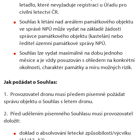
letadlo, které nevyžaduje registraci u Úřadu pro
civilní letectví ČR.
Souhlas k létání nad areálem památkového objektu
ve správě NPÚ může vydat na základě žádosti
správce památkového objektu (kastelán) nebo
ředitel územní památkové správy NPÚ.
Souhlas lze vydat maximálně na dobu jednoho
měsíce a je vždy posuzován s ohledem na konkrétní
okolnosti, charakter památky a míru možných rizik.
Jak požádat o Souhlas:
1. Provozovatel dronu musí předem písemně požádat
správu objektu o Souhlas s letem dronu.
2. Před udělením písemného Souhlasu musí provozovatel
doložit:
doklad o absolvování letecké způsobilosti/výcviku
(A1/A3, A2)