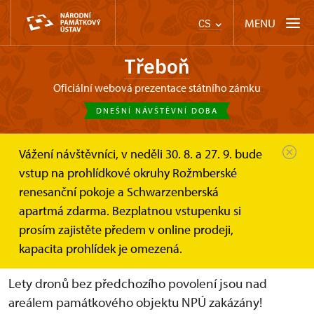
MENU
CS
Třeboň
oficiální webová prezentace státního zámku
DNEŠNÍ NÁVŠTĚVNÍ DOBA
Vážení návštěvníci, v neděli 30. 8. a 27. 9. bude
Třeboň
Informace pro návštěvníky
Drony
vstup na prohlídkové okruhy Rožmberské
renesanční pokoje a Schwarzenberská
Pravidla pro provozování dronů
apartmá zdarma. Bezplatnou vstupenku si
nad areálem památkového
prosím zajistěte předem v online prodeji,
objektu ve správě NPÚ
kapacita prohlídek je omezená.
Lety dronů bez předchozího povolení jsou nad
areálem památkového objektu NPÚ zakázány!