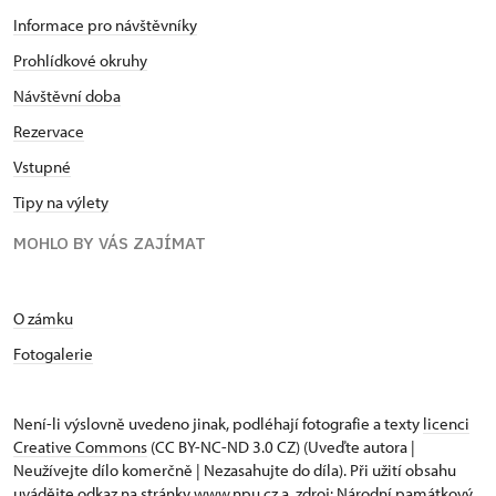
Informace pro návštěvníky
Prohlídkové okruhy
Návštěvní doba
Rezervace
Vstupné
Tipy na výlety
MOHLO BY VÁS ZAJÍMAT
O zámku
Fotogalerie
Není-li výslovně uvedeno jinak, podléhají fotografie a texty
licenci
Creative Commons
(CC BY-NC-ND 3.0 CZ) (Uveďte autora |
Neužívejte dílo komerčně | Nezasahujte do díla). Při užití obsahu
uvádějte odkaz na stránky www.npu.cz a „zdroj: Národní památkový