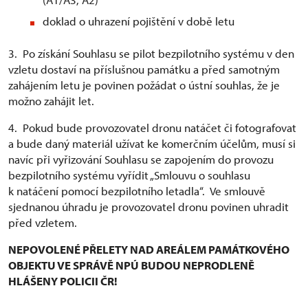
doklad o uhrazení pojištění v době letu
3. Po získání Souhlasu se pilot bezpilotního systému v den
vzletu dostaví na příslušnou památku a před samotným
zahájením letu je povinen požádat o ústní souhlas, že je
možno zahájit let.
4. Pokud bude provozovatel dronu natáčet či fotografovat
a bude daný materiál užívat ke komerčním účelům, musí si
navíc při vyřizování Souhlasu se zapojením do provozu
bezpilotního systému vyřídit „Smlouvu o souhlasu
k natáčení pomocí bezpilotního letadla“. Ve smlouvě
sjednanou úhradu je provozovatel dronu povinen uhradit
před vzletem.
NEPOVOLENÉ PŘELETY NAD AREÁLEM PAMÁTKOVÉHO
OBJEKTU VE SPRÁVĚ NPÚ BUDOU NEPRODLENĚ
HLÁŠENY POLICII ČR!