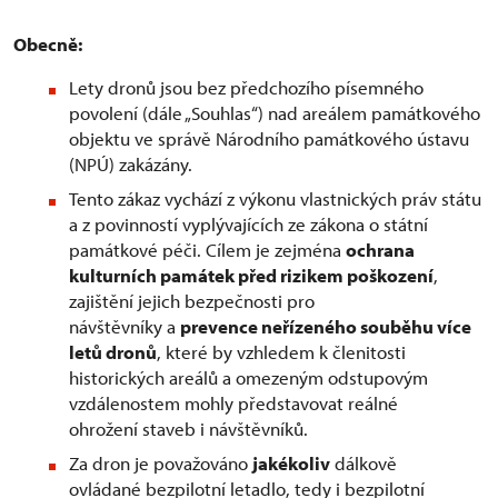
Obecně:
Lety dronů jsou bez předchozího písemného
povolení (dále „Souhlas“) nad areálem památkového
objektu ve správě Národního památkového ústavu
(NPÚ) zakázány.
Tento zákaz vychází z výkonu vlastnických práv státu
a z povinností vyplývajících ze zákona o státní
památkové péči. Cílem je zejména
ochrana
kulturních památek před rizikem poškození
,
zajištění jejich bezpečnosti pro
návštěvníky a
prevence neřízeného souběhu více
letů dronů
, které by vzhledem k členitosti
historických areálů a omezeným odstupovým
vzdálenostem mohly představovat reálné
ohrožení staveb i návštěvníků.
Za dron je považováno
jakékoliv
dálkově
ovládané bezpilotní letadlo, tedy i bezpilotní