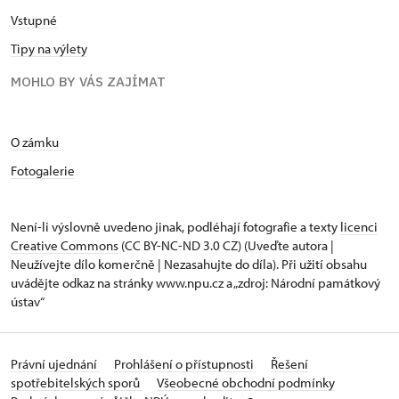
Vstupné
Tipy na výlety
MOHLO BY VÁS ZAJÍMAT
O zámku
Fotogalerie
Není-li výslovně uvedeno jinak, podléhají fotografie a texty
licenci
Creative Commons
(CC BY-NC-ND 3.0 CZ) (Uveďte autora |
Neužívejte dílo komerčně | Nezasahujte do díla). Při užití obsahu
uvádějte odkaz na stránky www.npu.cz a „zdroj: Národní památkový
ústav“
Právní ujednání
Prohlášení o přístupnosti
Řešení
spotřebitelských sporů
Všeobecné obchodní podmínky