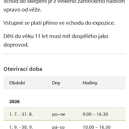
Vchod do sklepení je z velkého zámeckého nádvoří
vpravo od věže.
Vstupné se platí přímo ve vchodu do expozice.
Děti do věku 11 let musí mít dospělého jako
doprovod.
Otevírací doba
Období
Dny
Hodiny
2026
1. 7. - 31. 8.
po–ne
9.00 – 16.30
1. 9. - 30. 9.
pá–so
10.00 – 16.30