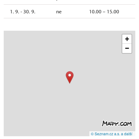
1. 9. - 30. 9.
ne
10.00 – 15.00
+
−
© Seznam.cz a.s. a další