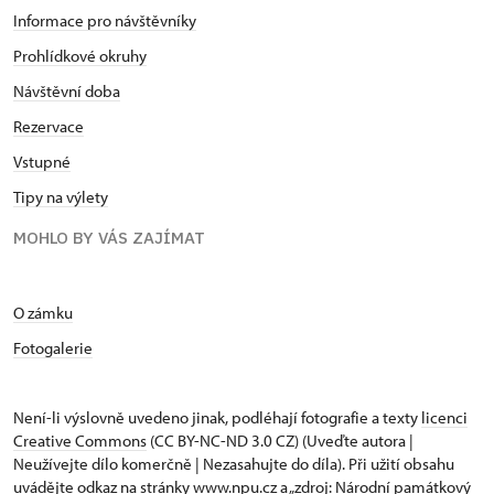
Informace pro návštěvníky
Prohlídkové okruhy
Návštěvní doba
Rezervace
Vstupné
Tipy na výlety
MOHLO BY VÁS ZAJÍMAT
O zámku
Fotogalerie
Není-li výslovně uvedeno jinak, podléhají fotografie a texty
licenci
Creative Commons
(CC BY-NC-ND 3.0 CZ) (Uveďte autora |
Neužívejte dílo komerčně | Nezasahujte do díla). Při užití obsahu
uvádějte odkaz na stránky www.npu.cz a „zdroj: Národní památkový