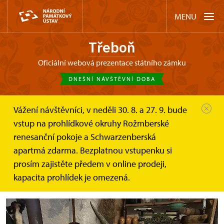
MENU
Třeboň
oficiální webová prezentace státního zámku
DNEŠNÍ NÁVŠTĚVNÍ DOBA
Vážení návštěvníci, v neděli 30. 8. a 27. 9. bude
Třeboň
Akce
TŘEBOŇ: Čertovské sklepení na...
vstup na prohlídkové okruhy Rožmberské
renesanční pokoje a Schwarzenberská
TŘEBOŇ: Čertovské sklepení na
apartmá zdarma. Bezplatnou vstupenku si
zámku v Třeboni
prosím zajistěte předem v online prodeji,
kapacita prohlídek je omezená.