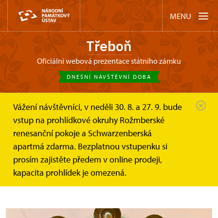
MENU
Třeboň
oficiální webová prezentace státního zámku
DNEŠNÍ NÁVŠTĚVNÍ DOBA
Vážení návštěvníci, v neděli 30. 8. a 27. 9. bude
Třeboň
Akce
TŘEBOŇ: prohlídka zahradního...
vstup na prohlídkové okruhy Rožmberské
renesanční pokoje a Schwarzenberská
TŘEBOŇ: prohlídka zahradního
apartmá zdarma. Bezplatnou vstupenku si
křídla zámku – Brány památek
prosím zajistěte předem v online prodeji,
kapacita prohlídek je omezená.
dokořán