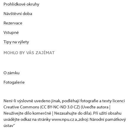
Prohlídkové okruhy
Návštěvní doba
Rezervace
Vstupné
Tipy na výlety
MOHLO BY VÁS ZAJÍMAT
O zámku
Fotogalerie
Není-li výslovně uvedeno jinak, podléhají fotografie a texty
licenci
Creative Commons
(CC BY-NC-ND 3.0 CZ) (Uveďte autora |
Neužívejte dílo komerčně | Nezasahujte do díla). Při užití obsahu
uvádějte odkaz na stránky www.npu.cz a „zdroj: Národní památkový
ústav“