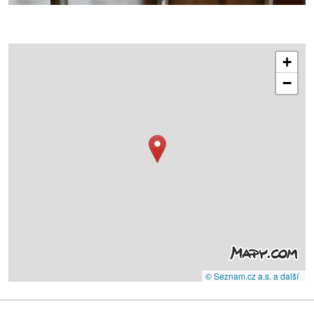
+
−
© Seznam.cz a.s. a další