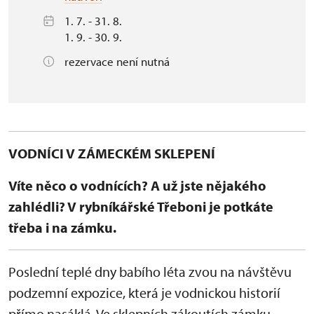
1. 7. - 31. 8.
1. 9. - 30. 9.
rezervace není nutná
VODNÍCI V ZÁMECKÉM SKLEPENÍ
Víte něco o vodnících? A už jste nějakého
zahlédli? V rybníkářské Třeboni je potkáte
třeba i na zámku.
Poslední teplé dny babího léta zvou na návštěvu
podzemní expozice, která je vodnickou historií
přímo nasáklá. Ve sklepních zákoutích zámku