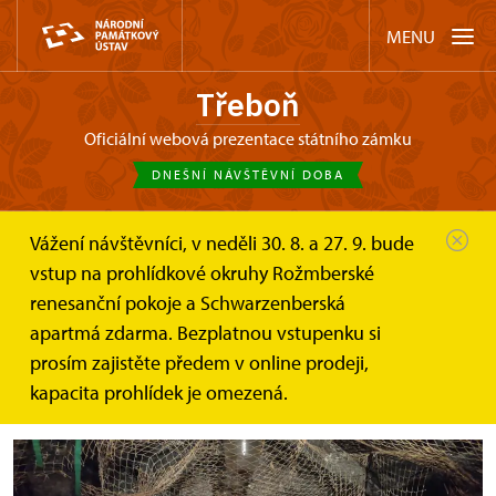
MENU
Třeboň
oficiální webová prezentace státního zámku
DNEŠNÍ NÁVŠTĚVNÍ DOBA
Vážení návštěvníci, v neděli 30. 8. a 27. 9. bude
Třeboň
Akce
TŘEBOŇ: Vodníci v zámeckém...
vstup na prohlídkové okruhy Rožmberské
renesanční pokoje a Schwarzenberská
TŘEBOŇ: Vodníci v zámeckém
apartmá zdarma. Bezplatnou vstupenku si
sklepení
prosím zajistěte předem v online prodeji,
kapacita prohlídek je omezená.