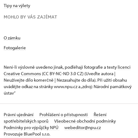
Tipy na výlety
MOHLO BY VÁS ZAJÍMAT
O zámku
Fotogalerie
Není-li výslovně uvedeno jinak, podléhají fotografie a texty
licenci
Creative Commons
(CC BY-NC-ND 3.0 CZ) (Uveďte autora |
Neužívejte dílo komerčně | Nezasahujte do díla). Při užití obsahu
uvádějte odkaz na stránky www.npu.cz a „zdroj: Národní památkový
ústav“
Právní ujednání
Prohlášení o přístupnosti
Řešení
spotřebitelských sporů
Všeobecné obchodní podmínky
Podmínky pro výpůjčky NPÚ
webeditor@npu.cz
Provozuje BluePool s.r.o.