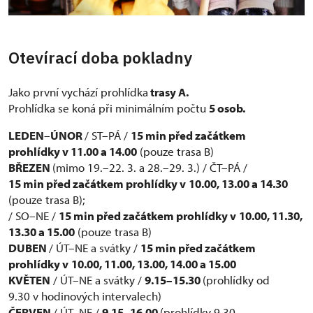
Otevírací doba pokladny
Jako první vychází prohlídka
trasy A.
Prohlídka se koná při minimálním počtu
5 osob.
LEDEN
–
ÚNOR
/ ST–PÁ /
15 min před začátkem
prohlídky v 11.00 a 14.00
(pouze trasa B)
BŘEZEN
(mimo 19.–22. 3. a 28.–29. 3.) / ČT–PÁ /
15 min před začátkem prohlídky v
10.00, 13.00 a 14.30
(pouze trasa B);
/ SO–NE /
15 min před začátkem prohlídky v
10.00, 11.30,
13.30 a 15.00
(pouze trasa B)
DUBEN
/ ÚT–NE a svátky /
15 min před začátkem
prohlídky v
10.00, 11.00, 13.00, 14.00 a 15.00
KVĚTEN
/ ÚT–NE a svátky /
9.15–15.30
(prohlídky od
9.30 v hodinových intervalech)
ČERVEN
/ ÚT–NE /
9.15–16.00
(prohlídky 9.30–