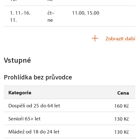
1. 11.-16.
čt–
11.00, 15.00
11.
ne
17. 11.-17. 11.
út
11.00, 15.00
Zobrazit další
18. 11.-31. 12.
čt–ne
11.00, 15.00
Vstupné
Prohlídka bez průvodce
Kategorie
Cena
Dospělí od 25 do 64 let
160 Kč
Senioři 65+ let
130 Kč
Mládež od 18 do 24 let
130 Kč