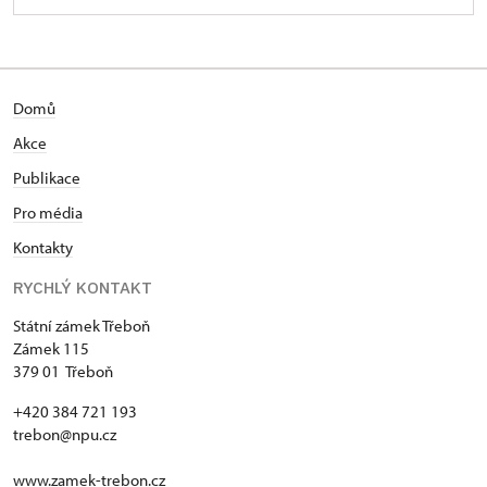
Domů
Akce
Publikace
Pro média
Kontakty
RYCHLÝ KONTAKT
Státní zámek Třeboň
Zámek 115
379 01 Třeboň
+420 384 721 193
trebon@npu.cz
www.zamek-trebon.cz