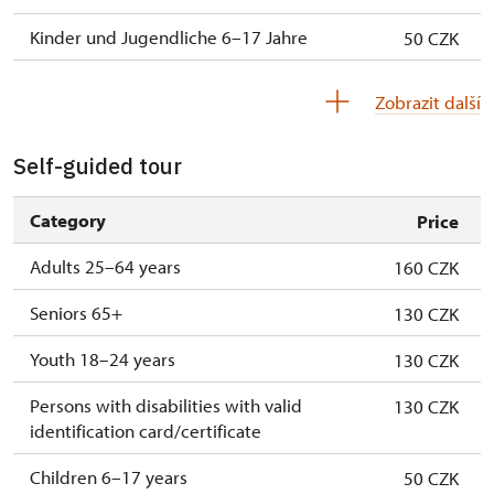
Kinder und Jugendliche 6–17 Jahre
50 CZK
Kinder bis einschl. 5 Jahre
Kostenlos
Zobrazit další
Begleitperson von Schwerbehinderten
Kostenlos
Self-guided tour
Begleitperson von Schülergruppen pro 15
Kostenlos
Schülern
Category
Price
Reiseleiter mit Reisegruppe ab 15 oder
Kostenlos
Adults 25–64 years
160 CZK
mehr Personen
Seniors 65+
130 CZK
Youth 18–24 years
130 CZK
Persons with disabilities with valid
130 CZK
identification card/certificate
Children 6–17 years
50 CZK