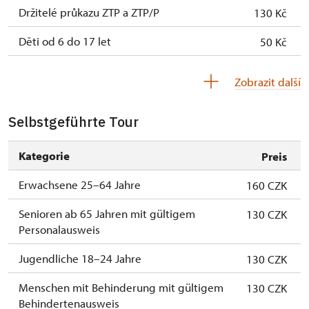
Držitelé průkazu ZTP a ZTP/P
130 Kč
Děti od 6 do 17 let
50 Kč
Děti do 5 let
Zdarma
Zobrazit další
Průvodce držitele průkazu ZTP/P
Zdarma
Selbstgeführte Tour
Pedagogický dozor (pro školní skupiny 1
Zdarma
osoba na 10 dětí)
Kategorie
Preis
Průvodce organizované skupiny (1 osoba
Zdarma
Erwachsene 25–64 Jahre
160 CZK
pro celou skupinu min. 15 osob)
Senioren ab 65 Jahren mit gültigem
130 CZK
Personalausweis
Jugendliche 18–24 Jahre
130 CZK
Menschen mit Behinderung mit gültigem
130 CZK
Behindertenausweis