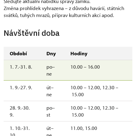
Sledujte aktuální nabídku správy zámku.
Změna prohlídek vyhrazena – z důvodu havárií, státních
svátků, tuhých mrazů, příprav kulturních akcí apod.
Návštěvní doba
Období
Dny
Hodiny
1. 7.-31. 8.
po–
10.00 – 16.00
ne
1. 9.-27. 9.
út–
10.00 – 12.00, 12.30 –
ne
15.00
28. 9.-30.
po–
10.00 – 12.00, 12.30 –
9.
st
15.00
1. 10.-31.
út–
11.00, 15.00
10.
ne