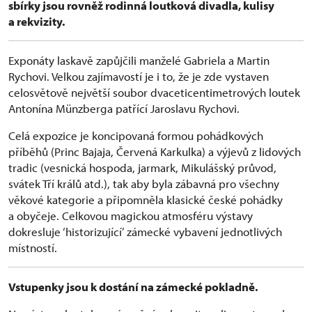
sbírky jsou rovněž rodinná loutková divadla, kulisy
a rekvizity.
Exponáty laskavě zapůjčili manželé Gabriela a Martin
Rychovi. Velkou zajímavostí je i to, že je zde vystaven
celosvětově největší soubor dvaceticentimetrových loutek
Antonína Münzberga patřící Jaroslavu Rychovi.
Celá expozice je koncipovaná formou pohádkových
příběhů (Princ Bajaja, Červená Karkulka) a výjevů z lidových
tradic (vesnická hospoda, jarmark, Mikulášský průvod,
svátek Tří králů atd.), tak aby byla zábavná pro všechny
věkové kategorie a připomněla klasické české pohádky
a obyčeje. Celkovou magickou atmosféru výstavy
dokresluje ‘historizující’ zámecké vybavení jednotlivých
místností.
Vstupenky jsou k dostání na zámecké pokladně.