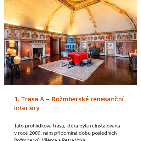
1. Trasa A – Rožmberské renesanční
interiéry
Tato prohlídková trasa, která byla reinstalována
v roce 2009, nám připomíná dobu posledních
Rožmberků, Viléma a Petra Voka.