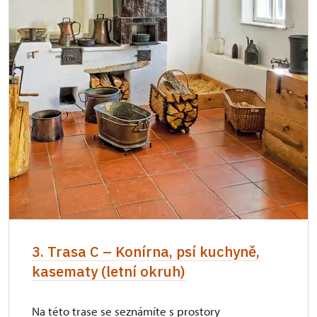
3. Trasa C – Konírna, psí kuchyně,
kasematy (letní okruh)
Na této trase se seznámíte s prostory