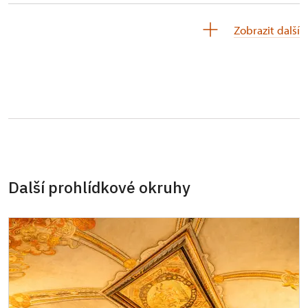
Children under 5 years
Free
Zobrazit další
Person accompanying a disabled person
Free
Person accompanying a school group of 15
Free
pupils/students
Tour guide accompanying a group of at
Free
least 15 persons
Další prohlídkové okruhy