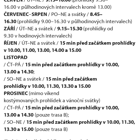
16.00 v půlhodinových intervalech kromě 13.00)
ČERVENEC
–
SRPEN
/ PO–NE a svátky /
8.45–
16.30
(prohlídky 9.00–16.30 v půlhodinových intervalech)
ZÁŘÍ
/ ÚT–NE a svátek /
9.15–15.30
(prohlídky od
9.30 v hodinových intervalech)
ŘÍJEN
/ ÚT–NE a svátek /
15 min před začátkem prohlídky
v
10.00, 11.00, 13.00, 14.00 a 15.00
LISTOPAD
/ ČT–PÁ /
15 min před začátkem prohlídky v 10.00,
13.00 a 14.30
;
/ SO–NE a svátek /
15 min před začátkem
prohlídky v 10.00, 11.30, 13.30 a
15.00
PROSINEC
(mimo víkend
kostýmovaných prohlídek a vánoční svátky)
/ ČT–PÁ /
15 min před začátkem prohlídky v 10.00,
13.00 a 14.30
(pouze trasa B);
/ SO–NE /
15 min před začátkem prohlídky v 10.00, 11.30,
13.30 a 15.00
(pouze trasa B)