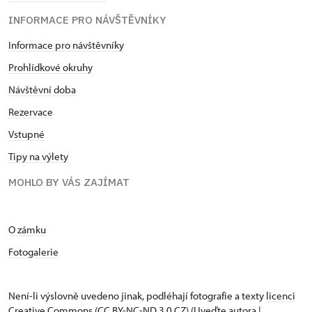
INFORMACE PRO NÁVŠTĚVNÍKY
Informace pro návštěvníky
Prohlídkové okruhy
Návštěvní doba
Rezervace
Vstupné
Tipy na výlety
MOHLO BY VÁS ZAJÍMAT
O zámku
Fotogalerie
Není-li výslovně uvedeno jinak, podléhají fotografie a texty
licenci
Creative Commons
(CC BY-NC-ND 3.0 CZ) (Uveďte autora |