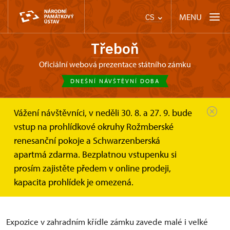
MENU
CS
Třeboň
oficiální webová prezentace státního zámku
DNEŠNÍ NÁVŠTĚVNÍ DOBA
Vážení návštěvníci, v neděli 30. 8. a 27. 9. bude
Třeboň
Informace pro návštěvníky
vstup na prohlídkové okruhy Rožmberské
Prohlídkové okruhy
Pohádkový svět loutek aneb 100 let...
renesanční pokoje a Schwarzenberská
apartmá zdarma. Bezplatnou vstupenku si
Pohádkový svět loutek aneb
prosím zajistěte předem v online prodeji,
100 let zpátky do pohádky
kapacita prohlídek je omezená.
Expozice v zahradním křídle zámku zavede malé i velké