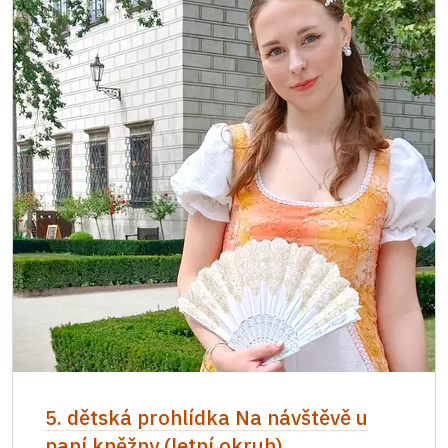
5. dětská prohlídka Na návštěvě u
paní kněžny (letní okruh)