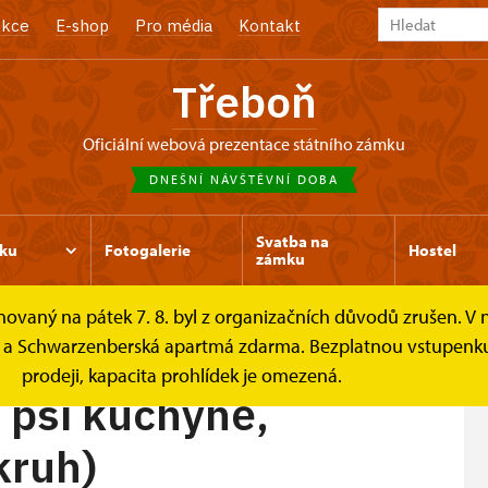
kce
E-shop
Pro média
Kontakt
Třeboň
oficiální webová prezentace státního zámku
DNEŠNÍ NÁVŠTĚVNÍ DOBA
Svatba na
ku
Fotogalerie
Hostel
zámku
ovaný na pátek 7. 8. byl z organizačních důvodů zrušen. V ne
hlídkové okruhy
Trasa C – Konírna, psí kuchyně,...
a Schwarzenberská apartmá zdarma. Bezplatnou vstupenku s
prodeji, kapacita prohlídek je omezená.
, psí kuchyně,
kruh)