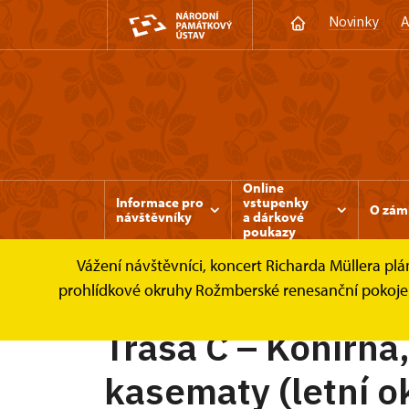
Novinky
A
Online
Informace pro
vstupenky
O zám
návštěvníky
a dárkové
poukazy
Vážení návštěvníci, koncert Richarda Müllera plán
Třeboň
Informace pro návštěvníky
Pro
prohlídkové okruhy Rožmberské renesanční pokoje 
Trasa C – Konírna
kasematy (letní o