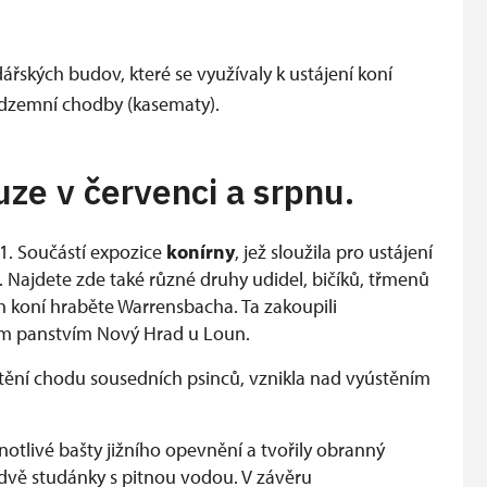
ářských budov, které se využívaly k ustájení koní
podzemní chodby (kasematy).
uze v červenci a srpnu.
01. Součástí expozice
konírny
, jež sloužila pro ustájení
. Najdete zde také různé druhy udidel, bičíků, třmenů
h koní hraběte Warrensbacha. Ta zakoupili
ým panstvím Nový Hrad u Loun.
jištění chodu sousedních psinců, vznikla nad vyústěním
tlivé bašty jižního opevnění a tvořily obranný
dvě studánky s pitnou vodou. V závěru