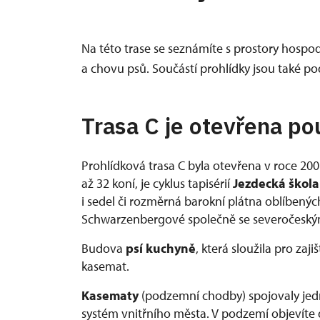
Na této trase se seznámíte s prostory hospod
a chovu psů. Součástí prohlídky jsou také 
Trasa C je otevřena po
Prohlídková trasa C byla otevřena v roce 20
až 32 koní, je cyklus tapisérií
Jezdecká škola
i sedel či rozměrná barokní plátna oblíbenýc
Schwarzenbergové společně se severočesk
Budova
psí kuchyně
, která sloužila pro za
kasemat.
Kasematy
(podzemní chodby) spojovaly jedno
systém vnitřního města. V podzemí objevíte 