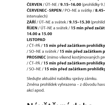
ČERVEN
/ ÚT–NE /
9.15–16.00
(prohlídky 9
ČERVENEC
–
SRPEN
/ PO–NE a svátky /
8.45
intervalech)
ZÁŘÍ
/ ÚT–NE a svátek /
9.15–15.30
(prohlí
ŘÍJEN
/ ÚT–NE a svátek /
15 min před začá
14.00 a 15.00
LISTOPAD
/ ČT–PÁ /
15 min před začátkem prohlídky 
/ SO–NE a svátek /
15 min před začátkem pr
PROSINEC
(mimo víkend kostýmovaných pro
/ ČT–PÁ /
15 min před začátkem prohlídky 
/ SO–NE /
15 min před začátkem prohlídky 
Sledujte aktuální nabídku správy zámku.
Změna prohlídek vyhrazena – z důvodu havári
akcí apod.