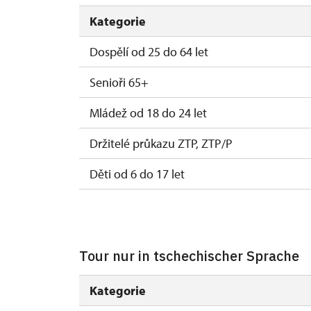
Kategorie
Dospělí od 25 do 64 let
Senioři 65+
Mládež od 18 do 24 let
Držitelé průkazu ZTP, ZTP/P
Děti od 6 do 17 let
Děti do 5 let
Roční permanentka NPÚ
Tour nur in tschechischer Sprache
Průvodce držitele průkazu ZTP/P
Kategorie
Pedagogický dozor (pro školní skupiny 1 o