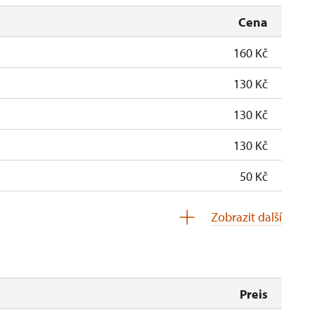
Cena
160 Kč
130 Kč
130 Kč
130 Kč
50 Kč
Zdarma
Zobrazit další
Zdarma
Zdarma
Preis
soba na 10 dětí)
Zdarma