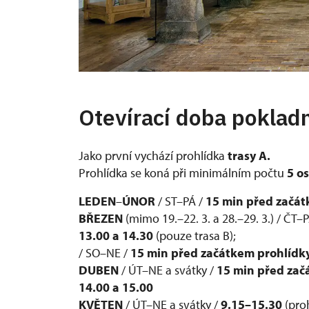
Otevírací doba poklad
Jako první vychází prohlídka
trasy A.
Prohlídka se koná při minimálním počtu
5 o
LEDEN
–
ÚNOR
/ ST–PÁ /
15 min před začát
BŘEZEN
(mimo 19.–22. 3. a 28.–29. 3.) / ČT–
13.00 a 14.30
(pouze trasa B);
/ SO–NE /
15 min před začátkem prohlídk
DUBEN
/ ÚT–NE a svátky /
15 min před zač
14.00 a 15.00
KVĚTEN
/ ÚT–NE a svátky /
9.15–15.30
(pro