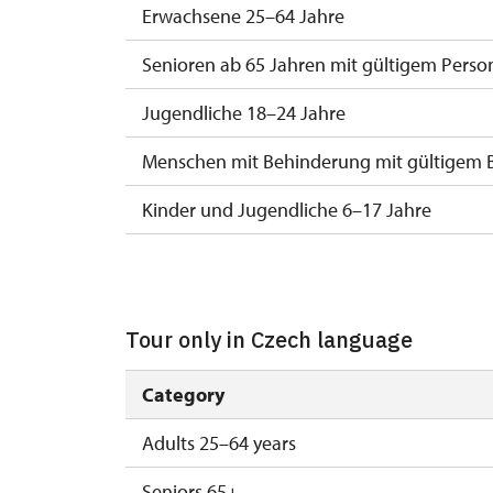
Erwachsene 25–64 Jahre
Průvodce organizované skupiny (1 osoba p
Senioren ab 65 Jahren mit gültigem Perso
Karta zaměstnance s QR kódem MK ČR *
Jugendliche 18–24 Jahre
Průkaz ICOMOS *
Menschen mit Behinderung mit gültigem 
Celoroční volné vstupenky vydané NPÚ
Kinder und Jugendliche 6–17 Jahre
Jednorázové vstupenky vydané NPÚ
Kinder bis 5 Jahre
Průkaz zaměstnance NPÚ (+ až 3 rodinní př
Begleitperson von Schwerbehinderten
Průkaz Náš člověk *
Tour only in Czech language
Begleitperson von Schülergruppen pro 15
* Platí pouze pro držitele průkazu
Category
Reiseleiter mit Reisegruppe ab 15 oder m
Jednorázový příplatek za cizojazyčný výkla
Adults 25–64 years
Mitglieder von ICOMOS mit gültigem Mitgl
Seniors 65+