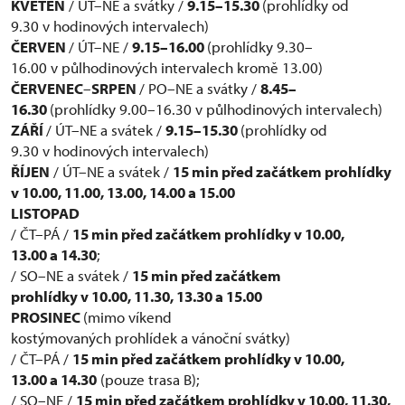
KVĚTEN
/ ÚT–NE a svátky /
9.15–15.30
(prohlídky od
9.30 v hodinových intervalech)
ČERVEN
/ ÚT–NE /
9.15–16.00
(prohlídky 9.30–
16.00 v půlhodinových intervalech kromě 13.00)
ČERVENEC
–
SRPEN
/ PO–NE a svátky /
8.45–
16.30
(prohlídky 9.00–16.30 v půlhodinových intervalech)
ZÁŘÍ
/ ÚT–NE a svátek /
9.15–15.30
(prohlídky od
9.30 v hodinových intervalech)
ŘÍJEN
/ ÚT–NE a svátek /
15 min před začátkem prohlídky
v
10.00, 11.00, 13.00, 14.00 a 15.00
LISTOPAD
/ ČT–PÁ /
15 min před začátkem prohlídky v 10.00,
13.00 a 14.30
;
/ SO–NE a svátek /
15 min před začátkem
prohlídky v 10.00, 11.30, 13.30 a
15.00
PROSINEC
(mimo víkend
kostýmovaných prohlídek a vánoční svátky)
/ ČT–PÁ /
15 min před začátkem prohlídky v 10.00,
13.00 a 14.30
(pouze trasa B);
/ SO–NE /
15 min před začátkem prohlídky v 10.00, 11.30,