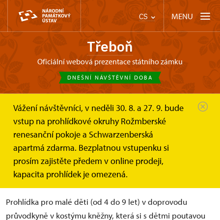
MENU
CS
Třeboň
oficiální webová prezentace státního zámku
DNEŠNÍ NÁVŠTĚVNÍ DOBA
Vážení návštěvníci, v neděli 30. 8. a 27. 9. bude
Třeboň
dětská prohlídka Na návštěvě u...
vstup na prohlídkové okruhy Rožmberské
renesanční pokoje a Schwarzenberská
dětská prohlídka Na návštěvě
apartmá zdarma. Bezplatnou vstupenku si
u paní kněžny (letní okruh)
prosím zajistěte předem v online prodeji,
kapacita prohlídek je omezená.
Prohlídka pro malé děti (od 4 do 9 let) v doprovodu
průvodkyně v kostýmu kněžny, která si s dětmi poutavou