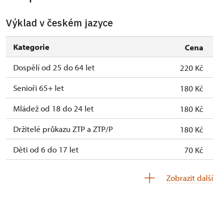
Výklad v českém jazyce
Kategorie
Cena
Dospělí od 25 do 64 let
220 Kč
Senioři 65+ let
180 Kč
Mládež od 18 do 24 let
180 Kč
Držitelé průkazu ZTP a ZTP/P
180 Kč
Děti od 6 do 17 let
70 Kč
Děti do 5 let
Zdarma
Zobrazit další
Průvodce držitele průkazu ZTP/P
Zdarma
Pedagogický dozor (pro školní skupiny 1
Zdarma