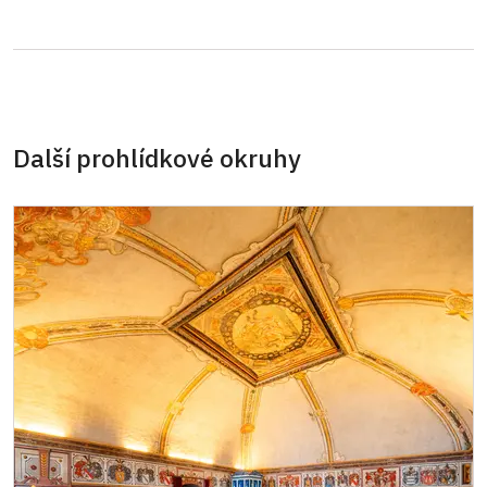
osoba na 10 dětí)
Průvodce organizované skupiny (1 osoba
Zdarma
pro celou skupinu min. 15 osob)
Další prohlídkové okruhy