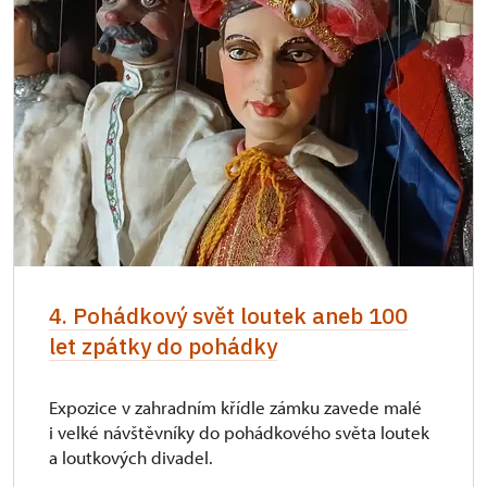
4. Pohádkový svět loutek aneb 100
let zpátky do pohádky
Expozice v zahradním křídle zámku zavede malé
i velké návštěvníky do pohádkového světa loutek
a loutkových divadel.