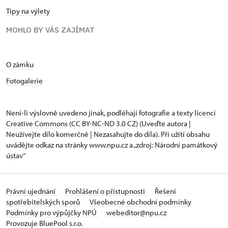
Tipy na výlety
MOHLO BY VÁS ZAJÍMAT
O zámku
Fotogalerie
Není-li výslovně uvedeno jinak, podléhají fotografie a texty
licenci
Creative Commons
(CC BY-NC-ND 3.0 CZ) (Uveďte autora |
Neužívejte dílo komerčně | Nezasahujte do díla). Při užití obsahu
uvádějte odkaz na stránky www.npu.cz a „zdroj: Národní památkový
ústav“
Právní ujednání
Prohlášení o přístupnosti
Řešení
spotřebitelských sporů
Všeobecné obchodní podmínky
Podmínky pro výpůjčky NPÚ
webeditor@npu.cz
Provozuje BluePool s.r.o.