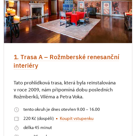
1. Trasa A – Rožmberské renesanční
interiéry
Tato prohlídková trasa, která byla reinstalována
v roce 2009, nám připomíná dobu posledních
Rožmberků, Viléma a Petra Voka.
tento okruh je dnes otevřen 9.00 – 16.00
220 Kč (dospělí)
Koupit vstupenku
délka 45 minut