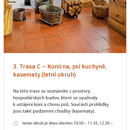
3. Trasa C – Konírna, psí kuchyně,
kasematy (letní okruh)
Na této trase se seznámíte s prostory
hospodářských budov, které se využívaly
k ustájení koní a chovu psů. Součástí prohlídky
jsou také podzemní chodby (kasematy).
tento okruh je dnes otevřen 10.50 – 11.35, 12.50 –