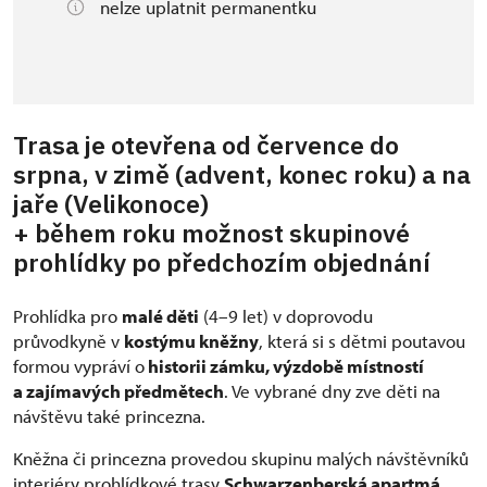
nelze uplatnit permanentku
Trasa je otevřena od července do
srpna, v zimě (advent, konec roku) a na
jaře (Velikonoce)
+ během roku možnost skupinové
prohlídky po předchozím objednání
Prohlídka pro
malé děti
(4–9 let) v doprovodu
průvodkyně v
kostýmu kněžny
, která si s dětmi poutavou
formou vypráví o
historii zámku, výzdobě místností
a zajímavých předmětech
. Ve vybrané dny zve děti na
návštěvu také princezna.
Kněžna či princezna provedou skupinu malých návštěvníků
interiéry prohlídkové trasy
Schwarzenberská apartmá
,